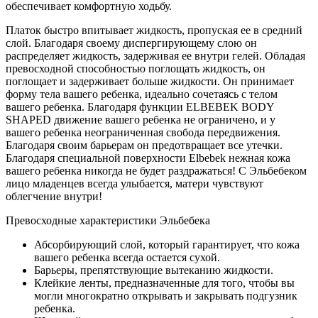
обеспечивает комфортную ходьбу.
Платок быстро впитывает жидкость, пропуская ее в средний
слой. Благодаря своему диспергирующему слою он
распределяет жидкость, задерживая ее внутри гелей. Обладая
превосходной способностью поглощать жидкость, он
поглощает и задерживает больше жидкости. Он принимает
форму тела вашего ребенка, идеально сочетаясь с телом
вашего ребенка. Благодаря функции ELBEBEK BODY
SHAPED движение вашего ребенка не ограничено, и у
вашего ребенка неограниченная свобода передвижения.
Благодаря своим барьерам он предотвращает все утечки.
Благодаря специальной поверхности Elbebek нежная кожа
вашего ребенка никогда не будет раздражаться! С Эльбебеком
лицо младенцев всегда улыбается, матери чувствуют
облегчение внутри!
Превосходные характеристики Эльбебека
Абсорбирующий слой, который гарантирует, что кожа
вашего ребенка всегда остается сухой.
Барьеры, препятствующие вытеканию жидкости.
Клейкие ленты, предназначенные для того, чтобы вы
могли многократно открывать и закрывать подгузник
ребенка.