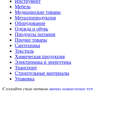
Инструмент
Мебель
Медицинские товары
Металлопродукция
Оборудование
Одежда и обувь
Продукты питания
Прочие товары
Сантехника
Текстиль
Химическая продукция
Электроника и энергетика
Транспорт
Строительные материалы
Упаковка
Создайте свое первое
меню навигации тут
Поиск
Начните вводить текст, чтобы увидеть сообщения, которые вы
ищете.
Главная
Меню
Русский
English
(
Английский
)