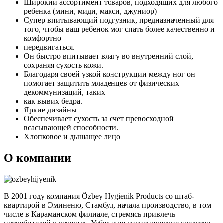
Широкий ассортимент товаров, подходящих для любого
ребенка (мини, миди, макси, джуниор)
Супер впитывающий подгузник, предназначенный для
того, чтобы ваш ребенок мог спать более качественно и
комфортно
передвигаться.
Он быстро впитывает влагу во внутренний слой,
сохраняя сухость кожи.
Благодаря своей узкой конструкции между ног он
помогает защитить младенцев от физических
декоммунизаций, таких
как вывих бедра.
Яркие дизайны
Обеспечивает сухость за счет превосходной
всасывающей способности.
Хлопковое и дышащее лицо
О компании
В 2001 году компания Özbey Hygienik Products со штаб-
квартирой в Эминеню, Стамбул, начала производство, в том
числе в Караманском филиале, стремясь привлечь
потребителей к качеству. Узбекские гигиенические средства,