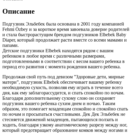
Описание
Подгузник Эльбебек была основана в 2001 году компанией
Fehmi Özbey и за короткое время завоевала доверие родителей
и стала быстрорастущим брендом подгузников Elbebek Baby
Diaper, который продолжает расти вместе со всеми мамами и
папами.
Детские подгузники Elbebek находятся рядом с вашим
ребенком в любое время с различными размерами,
подготовленными в соответствии с весом вашего ребенка в
период его развития с момента рождения вашего ребенка.
Продолжая свой путь под девизом ”Здоровые дети, мирные
матери”, подгузник Elbebek обеспечивает вашему ребенку
необходимую сухость, позволяя ему играть в течение всего
дня, как ему заблагорассудится, и спать спокойно по ночам.
Благодаря дополнительному сухому слою он сохраняет
подгузник вашего ребенка сухим днем и ночью. Таким
образом, это помогает младенцам спокойно и спокойно спать
по ночам и просыпаться счастливыми. Дек Дек Эльбебек не
стесняется движений младенцев, пытающихся ползать и
ходить, благодаря узкому анатомическому разрезу между ног,
который предотвращает образование комков между ногами и