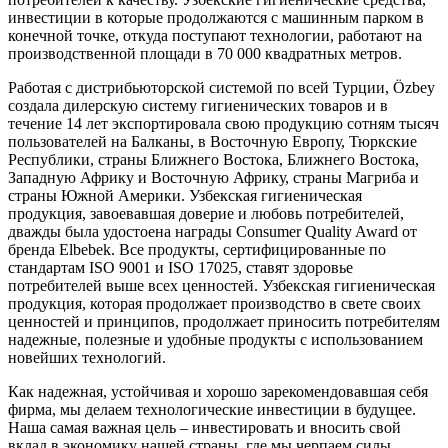
инвестиции в которые продолжаются с машинным парком в
конечной точке, откуда поступают технологии, работают на
производственной площади в 70 000 квадратных метров.
Работая с дистрибьюторской системой по всей Турции, Özbey
создала дилерскую систему гигиенических товаров и в
течение 14 лет экспортировала свою продукцию сотням тысяч
пользователей на Балканы, в Восточную Европу, Тюркские
Республики, страны Ближнего Востока, Ближнего Востока,
Западную Африку и Восточную Африку, страны Магриба и
страны Южной Америки. Узбекская гигиеническая
продукция, завоевавшая доверие и любовь потребителей,
дважды была удостоена награды Consumer Quality Award от
бренда Elbebek. Все продукты, сертифицированные по
стандартам ISO 9001 и ISO 17025, ставят здоровье
потребителей выше всех ценностей. Узбекская гигиеническая
продукция, которая продолжает производство в свете своих
ценностей и принципов, продолжает приносить потребителям
надежные, полезные и удобные продукты с использованием
новейших технологий.
Как надежная, устойчивая и хорошо зарекомендовавшая себя
фирма, мы делаем технологические инвестиции в будущее.
Наша самая важная цель – инвестировать и вносить свой
вклад в экономику нашей страны, где мы черпаем силы,