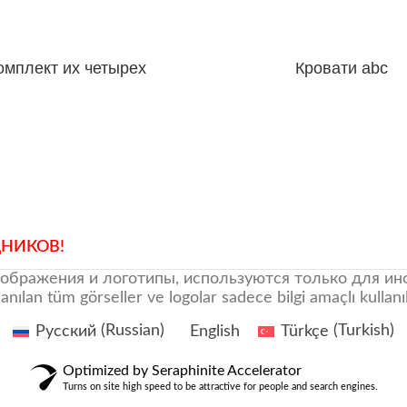
омплект их четырех
Кровати abc
диванчиков Olivia
ДНИКОВ!
зображения и логотипы, используются только для и
lan tüm görseller ve logolar sadece bilgi amaçlı kullanılmı
Русский
(
Russian
)
English
Türkçe
(
Turkish
)
Optimized by Seraphinite Accelerator
Turns on site high speed to be attractive for people and search engines.