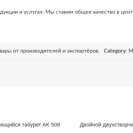
дукции и услугах: Мы ставим общее качество в цент
овары от производителей и экспортёров.
Category:
М
ющийся табурет AK 508
Двойной двухстворч
шкаф из ротанга Be