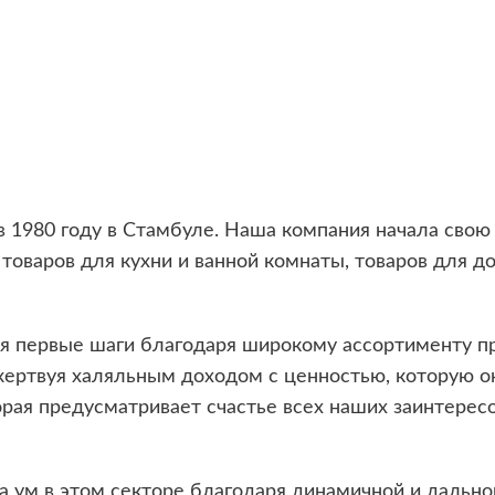
 в 1980 году в Стамбуле. Наша компания начала сво
 товаров для кухни и ванной комнаты, товаров для д
ая первые шаги благодаря широкому ассортименту п
жертвуя халяльным доходом с ценностью, которую о
орая предусматривает счастье всех наших заинтерес
а ум в этом секторе благодаря динамичной и дальн