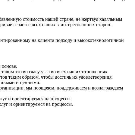
бавленную стоимость нашей стране, не жертвуя халяльным
тривает счастье всех наших заинтересованных сторон.
иентированному на клиента подходу и высокотехнологичной
 основе.
авим это во главу угла во всех наших отношениях.
тов таким образом, чтобы достичь их удовлетворения.
тливыми и ценными.
организации, мы поощряем, поддерживаем и вознаграждаем
слуг и ориентируемся на процессы.
слуг и ориентируемся на процессы.