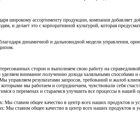
одаря широкому ассортименту продукции, компания добавляет до
дям, и делает это с корпоративной культурой, которая предусма
е благодаря динамичной и дальновидной модели управления, ор
ципом.
тересованных сторон и выполняем свою работу на справедливой
 уделяем внимание получению дохода халяльными способами и ст
Мы управляем результатами запросов, требований и жалоб клиен
с которыми мы работаем и сотрудничаем, чувствовали себя счас
тимся о переменах и стараемся улучшить все процессы в нашей 
х: Мы ставим общее качество в центр всех наших продуктов и у
ах: Мы ставим общее качество в центр всех наших продуктов и у