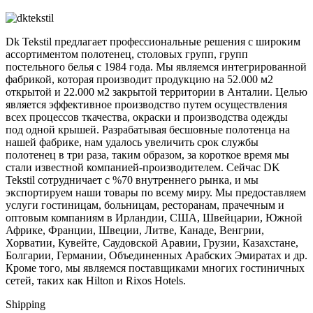
Dk Tekstil предлагает профессиональные решения с широким
ассортиментом полотенец, столовых групп, групп
постельного белья с 1984 года. Мы являемся интегрированной
фабрикой, которая производит продукцию на 52.000 м2
открытой и 22.000 м2 закрытой территории в Анталии. Целью
является эффективное производство путем осуществления
всех процессов ткачества, окраски и производства одежды
под одной крышей. Разрабатывая бесшовные полотенца на
нашей фабрике, нам удалось увеличить срок службы
полотенец в три раза, таким образом, за короткое время мы
стали известной компанией-производителем. Сейчас DK
Tekstil сотрудничает с %70 внутреннего рынка, и мы
экспортируем наши товары по всему миру. Мы предоставляем
услуги гостиницам, больницам, ресторанам, прачечным и
оптовым компаниям в Ирландии, США, Швейцарии, Южной
Африке, Франции, Швеции, Литве, Канаде, Венгрии,
Хорватии, Кувейте, Саудовской Аравии, Грузии, Казахстане,
Болгарии, Германии, Объединенных Арабских Эмиратах и др.
Кроме того, мы являемся поставщиками многих гостиничных
сетей, таких как Hilton и Rixos Hotels.
Shipping