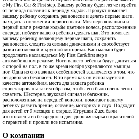
с My First Car & First step. Вашему ребенку будет легче перейти
от периода ползания к периоду ходьбы. Продукт помогает
вашему ребенку сохранять равновесие и делать первые шаги,
находясь в положении первого шага. Моя первая машина и
первый шаг в режиме ходьбы цветные колеса, расположенные
спереди, побудят вашего ребенка сделать шаг. Это помогает
вашему ребенку, делающему первые шаги, сохранять
равновесие, следить за своими движениями и способствует
развитию мелкой и крупной моторики. Ваш малыш будет
продолжать наслаждаться My First Car&first step в
автомобильном режиме. Ноги вашего ребенка будут двигаться
с опорой на пол, в то же время ноября укрепляются мышцы
ног. Одна из его важных особенностей заключается в том, что
он довольно безопасен. В то время как он используется в
качестве автомобиля, места для захвата ребенка
спроектированы таким образом, чтобы его было очень легко
схватить. Шестерня, звуковой сигнал и багажник,
расположенные на передней консоли, помогают вашему
ребенку развить зрение, осязание, моторику и слух. Подходит
для детей от 9 месяцев и старше. Игрушки Zuzu были
изготовлены из безвредного для здоровья сырья и красителей
с гарантией и прошли все испытания.
О компании