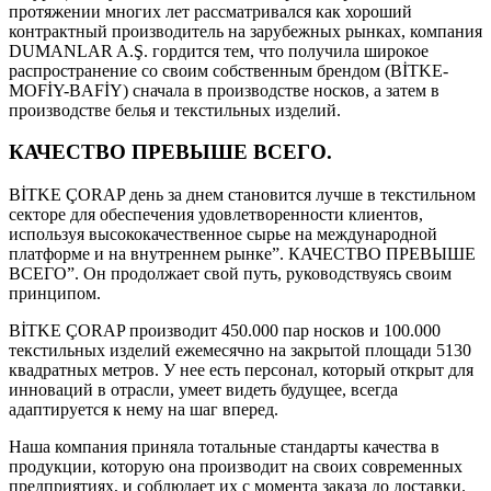
протяжении многих лет рассматривался как хороший
контрактный производитель на зарубежных рынках, компания
DUMANLAR A.Ş. гордится тем, что получила широкое
распространение со своим собственным брендом (BİTKE-
MOFİY-BAFİY) сначала в производстве носков, а затем в
производстве белья и текстильных изделий.
КАЧЕСТВО ПРЕВЫШЕ ВСЕГО.
BİTKE ÇORAP день за днем становится лучше в текстильном
секторе для обеспечения удовлетворенности клиентов,
используя высококачественное сырье на международной
платформе и на внутреннем рынке”. КАЧЕСТВО ПРЕВЫШЕ
ВСЕГО”. Он продолжает свой путь, руководствуясь своим
принципом.
BİTKE ÇORAP производит 450.000 пар носков и 100.000
текстильных изделий ежемесячно на закрытой площади 5130
квадратных метров. У нее есть персонал, который открыт для
инноваций в отрасли, умеет видеть будущее, всегда
адаптируется к нему на шаг вперед.
Наша компания приняла тотальные стандарты качества в
продукции, которую она производит на своих современных
предприятиях, и соблюдает их с момента заказа до доставки.