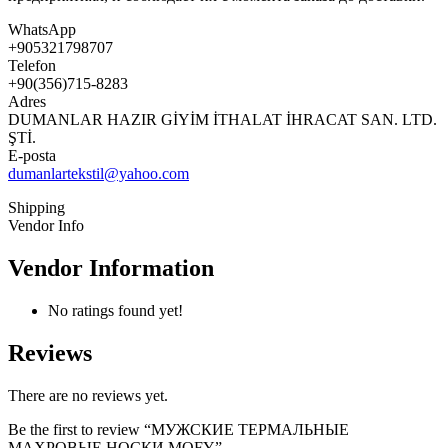
WhatsApp
+905321798707
Telefon
+90(356)715-8283
Adres
DUMANLAR HAZIR GİYİM İTHALAT İHRACAT SAN. LTD.
ŞTİ.
E-posta
dumanlartekstil@yahoo.com
Shipping
Vendor Info
Vendor Information
No ratings found yet!
Reviews
There are no reviews yet.
Be the first to review “МУЖСКИЕ ТЕРМАЛЬНЫЕ
МАХРОВЫЕ НОСКИ MOFY”