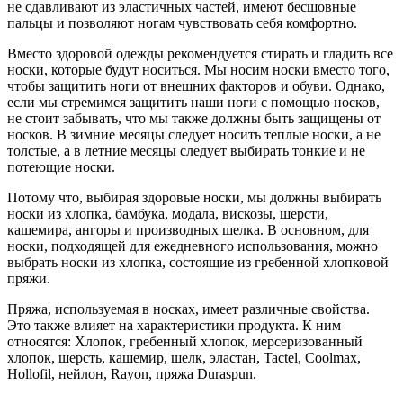
не сдавливают из эластичных частей, имеют бесшовные
пальцы и позволяют ногам чувствовать себя комфортно.
Вместо здоровой одежды рекомендуется стирать и гладить все
носки, которые будут носиться. Мы носим носки вместо того,
чтобы защитить ноги от внешних факторов и обуви. Однако,
если мы стремимся защитить наши ноги с помощью носков,
не стоит забывать, что мы также должны быть защищены от
носков. В зимние месяцы следует носить теплые носки, а не
толстые, а в летние месяцы следует выбирать тонкие и не
потеющие носки.
Потому что, выбирая здоровые носки, мы должны выбирать
носки из хлопка, бамбука, модала, вискозы, шерсти,
кашемира, ангоры и производных шелка. В основном, для
носки, подходящей для ежедневного использования, можно
выбрать носки из хлопка, состоящие из гребенной хлопковой
пряжи.
Пряжа, используемая в носках, имеет различные свойства.
Это также влияет на характеристики продукта. К ним
относятся: Хлопок, гребенный хлопок, мерсеризованный
хлопок, шерсть, кашемир, шелк, эластан, Tactel, Coolmax,
Hollofil, нейлон, Rayon, пряжа Duraspun.